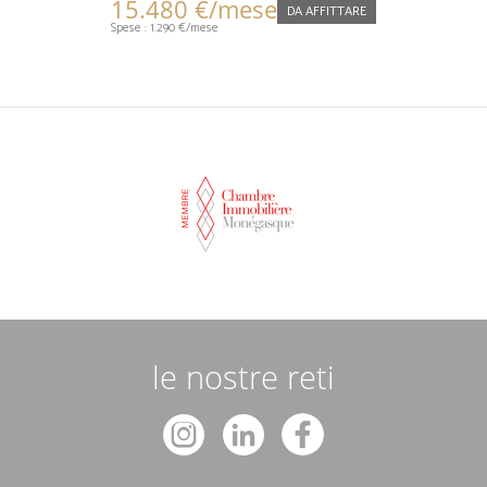
15.480 €/mese
DA AFFITTARE
Spese : 1.290 €/mese
o
le nostre reti