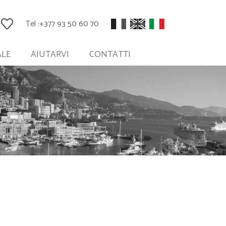
Tel :
+377 93 50 60 70
ALE
AIUTARVI
CONTATTI