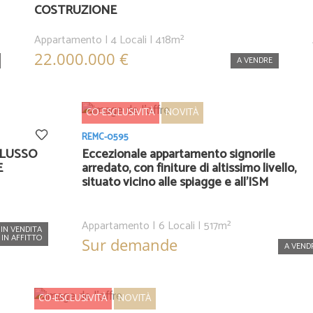
COSTRUZIONE
Appartamento | 4 Locali | 418m²
22.000.000 €
A VENDRE
CO-ESCLUSIVITÀ
NOVITÀ
REMC-0595
 LUSSO
Eccezionale appartamento signorile
E
arredato, con finiture di altissimo livello,
situato vicino alle spiagge e all’ISM
Appartamento | 6 Locali | 517m²
IN VENDITA
IN AFFITTO
Sur demande
A VEND
CO-ESCLUSIVITÀ
NOVITÀ