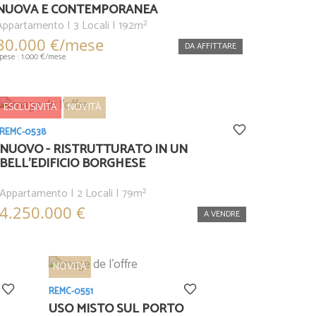
NUOVA E CONTEMPORANEA
Appartamento | 3 Locali | 192m²
30.000 €/mese
DA AFFITTARE
pese : 1.000 €/mese
ESCLUSIVITÀ
NOVITÀ
REMC-0538
NUOVO - RISTRUTTURATO IN UN
BELL'EDIFICIO BORGHESE
Appartamento | 2 Locali | 79m²
4.250.000 €
A VENDRE
NOVITÀ
REMC-0551
USO MISTO SUL PORTO