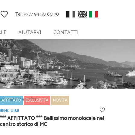
Tel :
+377 93 50 60 70
ALE
AIUTARVI
CONTATTI
AFFITTATO
ESCLUSIVITÀ
NOVITÀ
REMC-0188
*** AFFITTATO *** Bellissimo monolocale nel
centro storico di MC